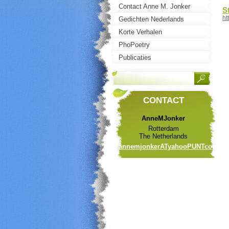
Contact Anne M. Jonker
S
ht
Gedichten Nederlands
Korte Verhalen
PhoPoetry
Publicaties
CONTACT
AnneMJonker
Rotterdam
The Netherlands
annemjonkerATyahooPUNTcom