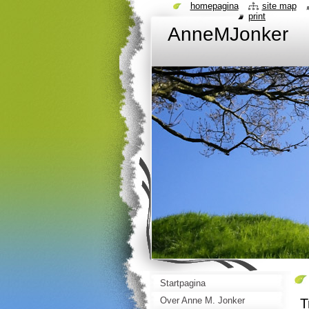
homepagina
site map
print
AnneMJonker
Startpagina
Over Anne M. Jonker
T