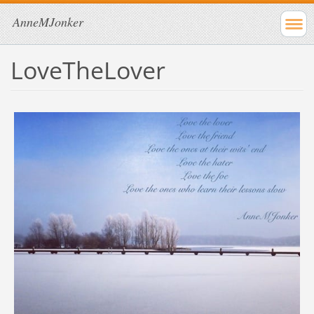
AnneMJonker
LoveTheLover